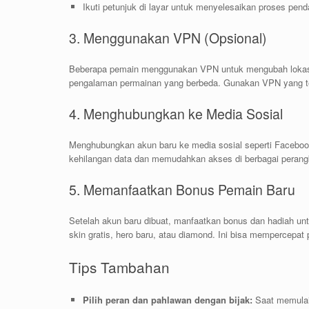
Ikuti petunjuk di layar untuk menyelesaikan proses pend
3. Menggunakan VPN (Opsional)
Beberapa pemain menggunakan VPN untuk mengubah lokas
pengalaman permainan yang berbeda. Gunakan VPN yang te
4. Menghubungkan ke Media Sosial
Menghubungkan akun baru ke media sosial seperti Facebook
kehilangan data dan memudahkan akses di berbagai perang
5. Memanfaatkan Bonus Pemain Baru
Setelah akun baru dibuat, manfaatkan bonus dan hadiah unt
skin gratis, hero baru, atau diamond. Ini bisa mempercep
Tips Tambahan
Pilih peran dan pahlawan dengan bijak:
Saat memulai 