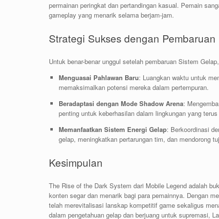
permainan peringkat dan pertandingan kasual. Pemain san
gameplay yang menarik selama berjam-jam.
Strategi Sukses dengan Pembaruan 
Untuk benar-benar unggul setelah pembaruan Sistem Gela
Menguasai Pahlawan Baru
: Luangkan waktu untuk mem
memaksimalkan potensi mereka dalam pertempuran.
Beradaptasi dengan Mode Shadow Arena
: Mengembang
penting untuk keberhasilan dalam lingkungan yang terus
Memanfaatkan Sistem Energi Gelap
: Berkoordinasi d
gelap, meningkatkan pertarungan tim, dan mendorong tu
Kesimpulan
The Rise of the Dark System dari Mobile Legend adalah bu
konten segar dan menarik bagi para pemainnya. Dengan m
telah merevitalisasi lanskap kompetitif game sekaligus m
dalam pengetahuan gelap dan berjuang untuk supremasi, Lan