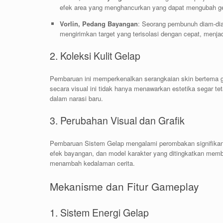
efek area yang menghancurkan yang dapat mengubah ge
Vorlin, Pedang Bayangan
: Seorang pembunuh diam-diam
mengirimkan target yang terisolasi dengan cepat, menja
2. Koleksi Kulit Gelap
Pembaruan ini memperkenalkan serangkaian skin bertema ge
secara visual ini tidak hanya menawarkan estetika segar t
dalam narasi baru.
3. Perubahan Visual dan Grafik
Pembaruan Sistem Gelap mengalami perombakan signifikan 
efek bayangan, dan model karakter yang ditingkatkan mem
menambah kedalaman cerita.
Mekanisme dan Fitur Gameplay
1. Sistem Energi Gelap