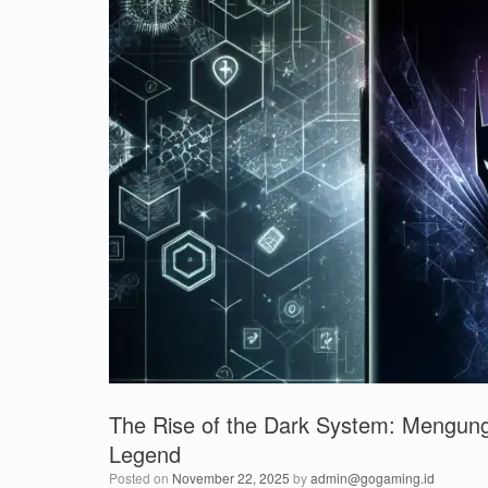
The Rise of the Dark System: Mengung
Legend
Posted on
November 22, 2025
by
admin@gogaming.id