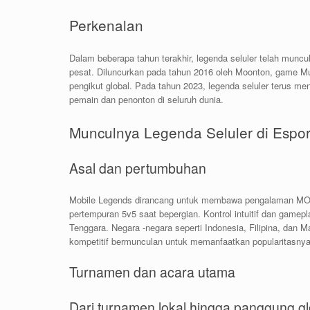
Perkenalan
Dalam beberapa tahun terakhir, legenda seluler telah muncu
pesat. Diluncurkan pada tahun 2016 oleh Moonton, game Mu
pengikut global. Pada tahun 2023, legenda seluler terus me
pemain dan penonton di seluruh dunia.
Munculnya Legenda Seluler di Espor
Asal dan pertumbuhan
Mobile Legends dirancang untuk membawa pengalaman MOBA
pertempuran 5v5 saat bepergian. Kontrol intuitif dan gamep
Tenggara. Negara -negara seperti Indonesia, Filipina, dan 
kompetitif bermunculan untuk memanfaatkan popularitasnya
Turnamen dan acara utama
Dari turnamen lokal hingga panggung gl