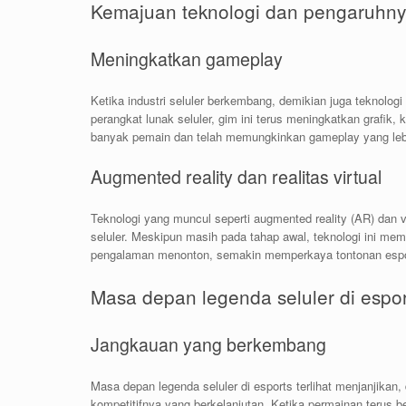
Kemajuan teknologi dan pengaruhn
Meningkatkan gameplay
Ketika industri seluler berkembang, demikian juga teknolog
perangkat lunak seluler, gim ini terus meningkatkan grafik,
banyak pemain dan telah memungkinkan gameplay yang lebih
Augmented reality dan realitas virtual
Teknologi yang muncul seperti augmented reality (AR) dan v
seluler. Meskipun masih pada tahap awal, teknologi ini me
pengalaman menonton, semakin memperkaya tontonan espo
Masa depan legenda seluler di espo
Jangkauan yang berkembang
Masa depan legenda seluler di esports terlihat menjanjik
kompetitifnya yang berkelanjutan. Ketika permainan terus 