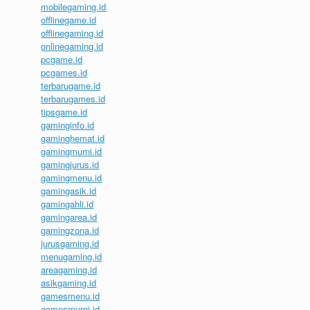
mobilegaming.id
offlinegame.id
offlinegaming.id
onlinegaming.id
pcgame.id
pcgames.id
terbarugame.id
terbarugames.id
tipsgame.id
gaminginfo.id
gaminghemat.id
gamingmurni.id
gamingjurus.id
gamingmenu.id
gamingasik.id
gamingahli.id
gamingarea.id
gamingzona.id
jurusgaming.id
menugaming.id
areagaming.id
asikgaming.id
gamesmenu.id
gamesmurni.id