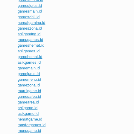
gamesjurus.id
gamesmain.id
gamesahli.id
hematgaming.id
gameszona.id
ahligaming.id
menugames.id
gameshemat.id
ahligames.id
gamehemat.id
asikgames.id
gamemain.id
gamejurus.id
gamemenu.id
gamezona.id
murnigame.id
gamesarea.id
gamearea.id
ahligame.id
asikgame.id
hematgame.id
mastergames.id
menugame.id