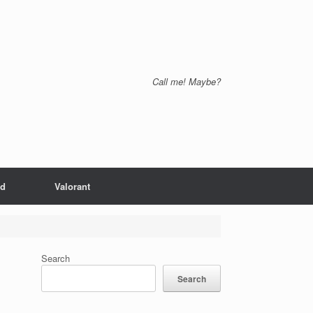
Call me! Maybe?
nd
Valorant
Search
Search