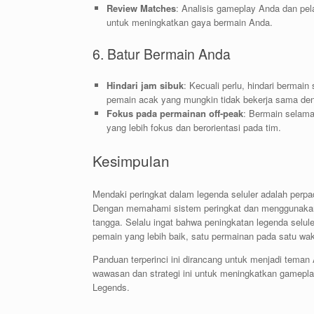
Review Matches
: Analisis gameplay Anda dan pela
untuk meningkatkan gaya bermain Anda.
6. Batur Bermain Anda
Hindari jam sibuk
: Kecuali perlu, hindari berma
pemain acak yang mungkin tidak bekerja sama den
Fokus pada permainan off-peak
: Bermain selam
yang lebih fokus dan berorientasi pada tim.
Kesimpulan
Mendaki peringkat dalam legenda seluler adalah perpad
Dengan memahami sistem peringkat dan menggunakan s
tangga. Selalu ingat bahwa peningkatan legenda selule
pemain yang lebih baik, satu permainan pada satu wak
Panduan terperinci ini dirancang untuk menjadi teman
wawasan dan strategi ini untuk meningkatkan gameplay
Legends.