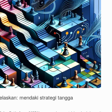
jelaskan: mendaki strategi tangga