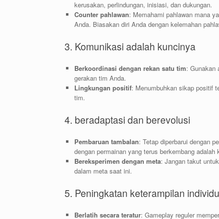
kerusakan, perlindungan, inisiasi, dan dukungan.
Counter pahlawan
: Memahami pahlawan mana yan
Anda. Biasakan diri Anda dengan kelemahan pah
3. Komunikasi adalah kuncinya
Berkoordinasi dengan rekan satu tim
: Gunakan a
gerakan tim Anda.
Lingkungan positif
: Menumbuhkan sikap positif t
tim.
4. beradaptasi dan berevolusi
Pembaruan tambalan
: Tetap diperbarui dengan p
dengan permainan yang terus berkembang adalah 
Bereksperimen dengan meta
: Jangan takut untu
dalam meta saat ini.
5. Peningkatan keterampilan individ
Berlatih secara teratur
: Gameplay reguler memper