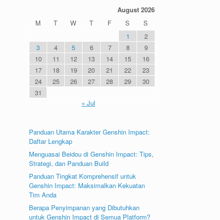
August 2026
M
T
W
T
F
S
S
1
2
3
4
5
6
7
8
9
10
11
12
13
14
15
16
17
18
19
20
21
22
23
24
25
26
27
28
29
30
31
« Jul
Panduan Utama Karakter Genshin Impact:
Daftar Lengkap
Menguasai Beidou di Genshin Impact: Tips,
Strategi, dan Panduan Build
Panduan Tingkat Komprehensif untuk
Genshin Impact: Maksimalkan Kekuatan
Tim Anda
Berapa Penyimpanan yang Dibutuhkan
untuk Genshin Impact di Semua Platform?