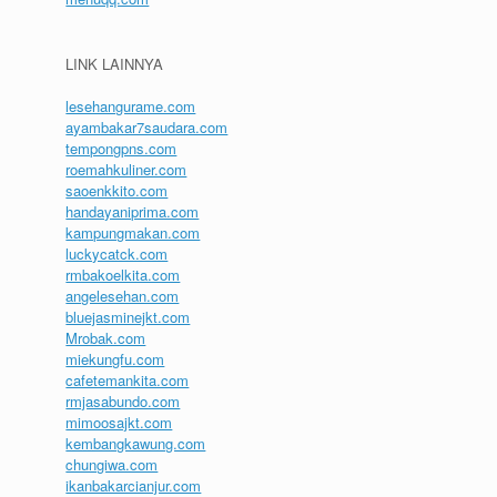
LINK LAINNYA
lesehangurame.com
ayambakar7saudara.com
tempongpns.com
roemahkuliner.com
saoenkkito.com
handayaniprima.com
kampungmakan.com
luckycatck.com
rmbakoelkita.com
angelesehan.com
bluejasminejkt.com
Mrobak.com
miekungfu.com
cafetemankita.com
rmjasabundo.com
mimoosajkt.com
kembangkawung.com
chungiwa.com
ikanbakarcianjur.com