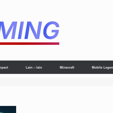
mpact
Lain – lain
Minecraft
Mobile Lege