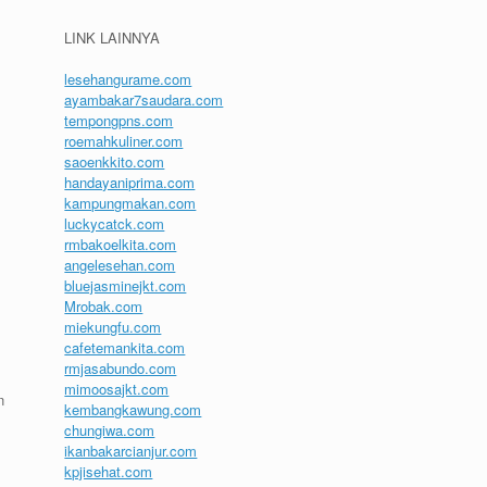
LINK LAINNYA
lesehangurame.com
ayambakar7saudara.com
tempongpns.com
roemahkuliner.com
saoenkkito.com
handayaniprima.com
kampungmakan.com
luckycatck.com
rmbakoelkita.com
angelesehan.com
bluejasminejkt.com
Mrobak.com
miekungfu.com
cafetemankita.com
rmjasabundo.com
mimoosajkt.com
n
kembangkawung.com
chungiwa.com
ikanbakarcianjur.com
kpjisehat.com