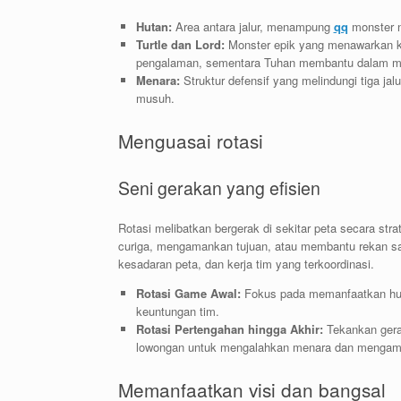
Hutan:
Area antara jalur, menampung
qq
monster n
Turtle dan Lord:
Monster epik yang menawarkan ke
pengalaman, sementara Tuhan membantu dalam me
Menara:
Struktur defensif yang melindungi tiga j
musuh.
Menguasai rotasi
Seni gerakan yang efisien
Rotasi melibatkan bergerak di sekitar peta secara st
curiga, mengamankan tujuan, atau membantu rekan s
kesadaran peta, dan kerja tim yang terkoordinasi.
Rotasi Game Awal:
Fokus pada memanfaatkan hut
keuntungan tim.
Rotasi Pertengahan hingga Akhir:
Tekankan gera
lowongan untuk mengalahkan menara dan mengam
Memanfaatkan visi dan bangsal