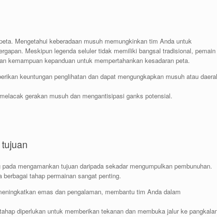
n peta. Mengetahui keberadaan musuh memungkinkan tim Anda untuk
gapan. Meskipun legenda seluler tidak memiliki bangsal tradisional, pemain
gan kemampuan kepanduan untuk mempertahankan kesadaran peta.
erikan keuntungan penglihatan dan dapat mengungkapkan musuh atau daera
k melacak gerakan musuh dan mengantisipasi ganks potensial.
tujuan
ng pada mengamankan tujuan daripada sekadar mengumpulkan pembunuhan.
 berbagai tahap permainan sangat penting.
 meningkatkan emas dan pengalaman, membantu tim Anda dalam
hap diperlukan untuk memberikan tekanan dan membuka jalur ke pangkala