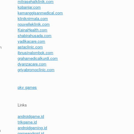
mitrasehatklinik.com
kpbanjar.com
kemanggisanmedical.com
kliniknirmala.com
nouvelleklinik.com
KainaHealth.com
shabirahusada.com
yadikacare.com
astaclinic.com
h
ibnusinalombok.com
grahamedicalkurdi.com
dyanzacare.com
griyabromoclinic.com
pkv games
Links
androidgame.id
trikgame.id
androidgaming.id
n
gameandroid.id