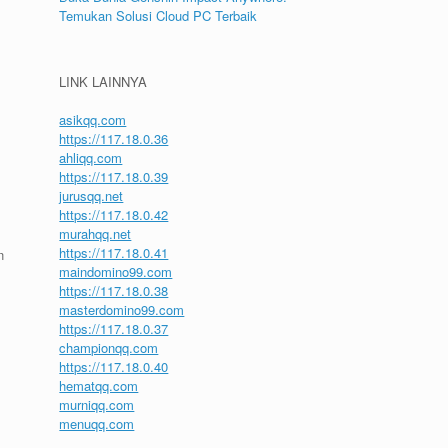
Temukan Solusi Cloud PC Terbaik
LINK LAINNYA
asikqq.com
https://117.18.0.36
ahliqq.com
https://117.18.0.39
jurusqq.net
https://117.18.0.42
murahqq.net
https://117.18.0.41
n
maindomino99.com
https://117.18.0.38
masterdomino99.com
https://117.18.0.37
championqq.com
https://117.18.0.40
hematqq.com
murniqq.com
menuqq.com