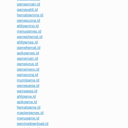
gamesmain.id
gamesahli.id
hematgaming.id
gameszona.id
ahligaming.id
menugames.id
gameshemat.id
ahligames.id
gamehemat.id
asikgames.id
gamemain.id
gamejurus.id
gamemenu.id
gamezona.id
murnigame.id
gamesarea.id
gamearea.id
ahligame.id
asikgame.id
hematgame.id
mastergames.id
menugame.id
gamingdownload.id