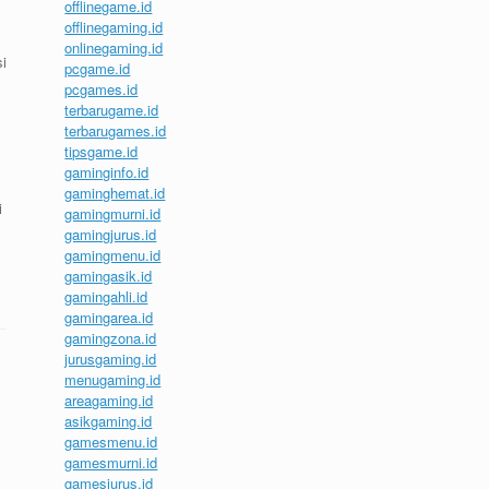
offlinegame.id
offlinegaming.id
onlinegaming.id
i
pcgame.id
pcgames.id
terbarugame.id
terbarugames.id
tipsgame.id
gaminginfo.id
gaminghemat.id
i
gamingmurni.id
gamingjurus.id
gamingmenu.id
gamingasik.id
gamingahli.id
gamingarea.id
gamingzona.id
jurusgaming.id
menugaming.id
areagaming.id
asikgaming.id
gamesmenu.id
gamesmurni.id
gamesjurus.id