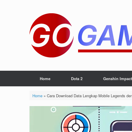
Skip
to
content
Home
Dota 2
Genshin Impact
Home
»
Cara Download Data Lengkap Mobile Legends d