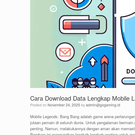
Cara Download Data Lengkap Mobile 
Posted on
November 24, 2025
by
admin@gogaming.id
Mobile Legends: Bang Bang adalah game arena pertarungan 
jutaan pemain di seluruh dunia. Untuk pengalaman bermai
penting. Namun, melakukannya dengan aman akan memasti
Panduan ini menguraikan langkah-langkah penting untuk m