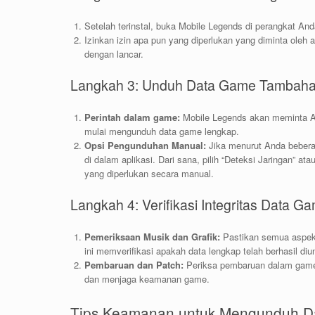
Setelah terinstal, buka Mobile Legends di perangkat And
Izinkan izin apa pun yang diperlukan yang diminta oleh ap
dengan lancar.
Langkah 3: Unduh Data Game Tambah
Perintah dalam game:
Mobile Legends akan meminta An
mulai mengunduh data game lengkap.
Opsi Pengunduhan Manual:
Jika menurut Anda beberapa
di dalam aplikasi. Dari sana, pilih “Deteksi Jaringan
yang diperlukan secara manual.
Langkah 4: Verifikasi Integritas Data G
Pemeriksaan Musik dan Grafik:
Pastikan semua aspek p
ini memverifikasi apakah data lengkap telah berhasil diu
Pembaruan dan Patch:
Periksa pembaruan dalam game a
dan menjaga keamanan game.
Tips Keamanan untuk Mengunduh 