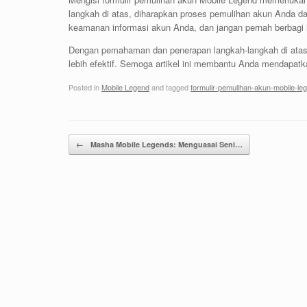
langkah di atas, diharapkan proses pemulihan akun Anda dap
keamanan informasi akun Anda, dan jangan pernah berbagi i
Dengan pemahaman dan penerapan langkah-langkah di ata
lebih efektif. Semoga artikel ini membantu Anda mendapa
Posted in
Mobile Legend
and tagged
formulir-pemulihan-akun-mobile-le
Post navigation
←
Masha Mobile Legends: Menguasai Seni…