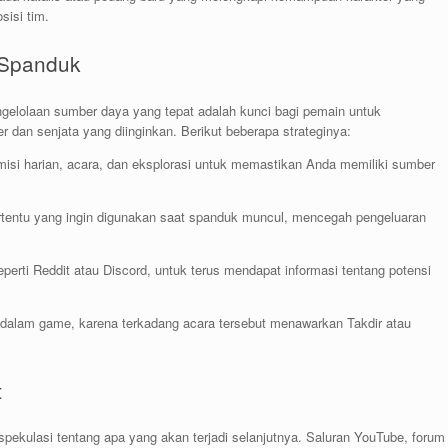
sisi tim.
 Spanduk
pengelolaan sumber daya yang tepat adalah kunci bagi pemain untuk
an senjata yang diinginkan. Berikut beberapa strateginya:
isi harian, acara, dan eksplorasi untuk memastikan Anda memiliki sumber
rtentu yang ingin digunakan saat spanduk muncul, mencegah pengeluaran
eperti Reddit atau Discord, untuk terus mendapat informasi tentang potensi
a dalam game, karena terkadang acara tersebut menawarkan Takdir atau
t
pekulasi tentang apa yang akan terjadi selanjutnya. Saluran YouTube, forum