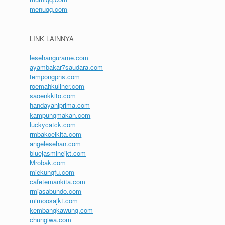
menuqq.com
LINK LAINNYA
lesehangurame.com
ayambakar7saudara.com
tempongpns.com
roemahkuliner.com
saoenkkito.com
handayaniprima.com
kampungmakan.com
luckycatck.com
rmbakoelkita.com
angelesehan.com
bluejasminejkt.com
Mrobak.com
miekungfu.com
cafetemankita.com
rmjasabundo.com
mimoosajkt.com
kembangkawung.com
chungiwa.com