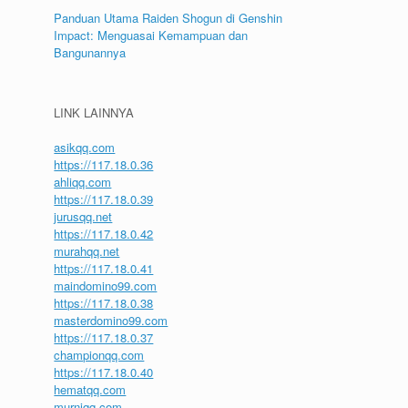
Panduan Utama Raiden Shogun di Genshin
Impact: Menguasai Kemampuan dan
Bangunannya
LINK LAINNYA
asikqq.com
https://117.18.0.36
ahliqq.com
https://117.18.0.39
jurusqq.net
https://117.18.0.42
murahqq.net
https://117.18.0.41
maindomino99.com
https://117.18.0.38
masterdomino99.com
https://117.18.0.37
championqq.com
https://117.18.0.40
hematqq.com
murniqq.com