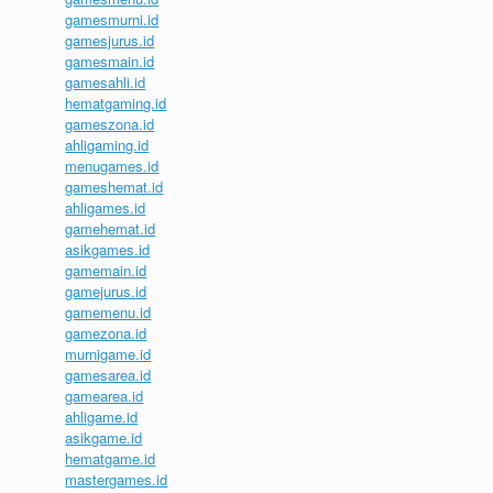
gamesmurni.id
gamesjurus.id
gamesmain.id
gamesahli.id
hematgaming.id
gameszona.id
ahligaming.id
menugames.id
gameshemat.id
ahligames.id
gamehemat.id
asikgames.id
gamemain.id
gamejurus.id
gamemenu.id
gamezona.id
murnigame.id
gamesarea.id
gamearea.id
ahligame.id
asikgame.id
hematgame.id
mastergames.id