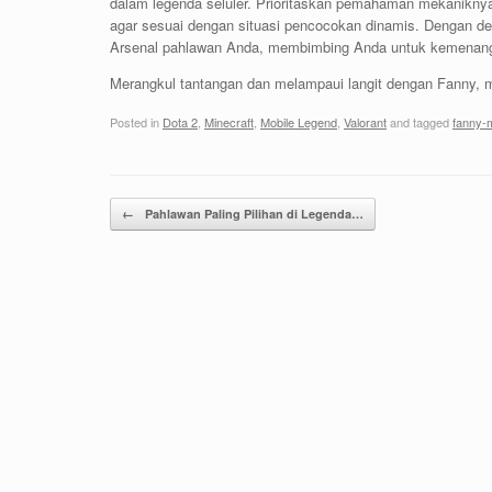
dalam legenda seluler. Prioritaskan pemahaman mekanikny
agar sesuai dengan situasi pencocokan dinamis. Dengan ded
Arsenal pahlawan Anda, membimbing Anda untuk kemenanga
Merangkul tantangan dan melampaui langit dengan Fanny, me
Posted in
Dota 2
,
Minecraft
,
Mobile Legend
,
Valorant
and tagged
fanny-
Post navigation
←
Pahlawan Paling Pilihan di Legenda…