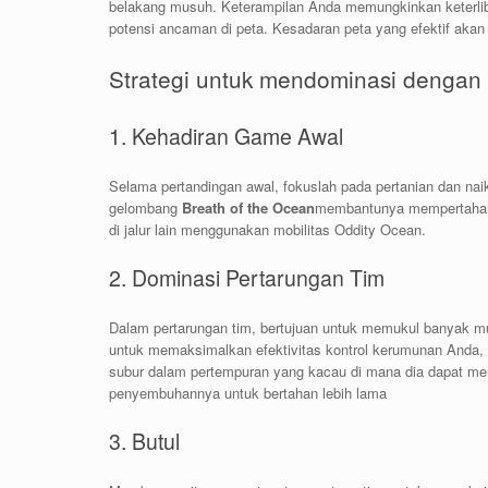
belakang musuh. Keterampilan Anda memungkinkan keterliba
potensi ancaman di peta. Kesadaran peta yang efektif a
Strategi untuk mendominasi dengan 
1. Kehadiran Game Awal
Selama pertandingan awal, fokuslah pada pertanian dan na
gelombang
Breath of the Ocean
membantunya mempertahanka
di jalur lain menggunakan mobilitas Oddity Ocean.
2. Dominasi Pertarungan Tim
Dalam pertarungan tim, bertujuan untuk memukul banyak
untuk memaksimalkan efektivitas kontrol kerumunan Anda,
subur dalam pertempuran yang kacau di mana dia dapat m
penyembuhannya untuk bertahan lebih lama
3. Butul