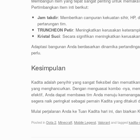
Membangun item yang tepat sangat penting untuk memaksi
Pertimbangkan item inti berikut:
Jam takdir
: Memberikan campuran kekuatan sihir, HP, 
pertarungan tim.
TRUNCHEON Petir
: Meningkatkan kerusakan keteramp
Kristal Suci
: Secara signifikan meningkatkan kerusaka
Adaptasi bangunan Anda berdasarkan dinamika pertandingan
perlu.
Kesimpulan
Kadita adalah penyihir yang sangat fleksibel dan memati
yang menghancurkan. Dengan menguasai kombo -nya, mempe
efektif, Anda dapat membawa tim Anda menuju kemenangan.
segera naik peringkat sebagai pemain Kadita yang ditakuti di
Mulai perjalanan Anda ke Tuan Kadita hari ini, dan biar
Posted in
Dota 2
,
Minecraft
,
Mobile Legend
,
Valorant
and tagged
kadita-