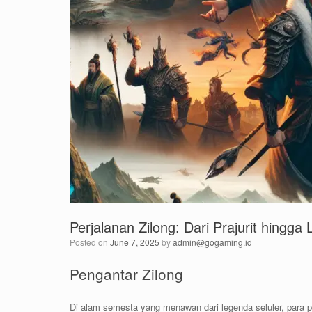
Perjalanan Zilong: Dari Prajurit hingg
Posted on
June 7, 2025
by
admin@gogaming.id
Pengantar Zilong
Di alam semesta yang menawan dari legenda seluler, para p