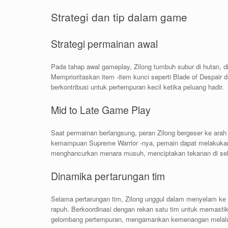
Strategi dan tip dalam game
Strategi permainan awal
Pada tahap awal gameplay, Zilong tumbuh subur di hutan, 
Memprioritaskan item -item kunci seperti Blade of Despair
berkontribusi untuk pertempuran kecil ketika peluang hadir.
Mid to Late Game Play
Saat permainan berlangsung, peran Zilong bergeser ke ara
kemampuan Supreme Warrior -nya, pemain dapat melakukan
menghancurkan menara musuh, menciptakan tekanan di sel
Dinamika pertarungan tim
Selama pertarungan tim, Zilong unggul dalam menyelam ke
rapuh. Berkoordinasi dengan rekan satu tim untuk memas
gelombang pertempuran, mengamankan kemenangan melalui e