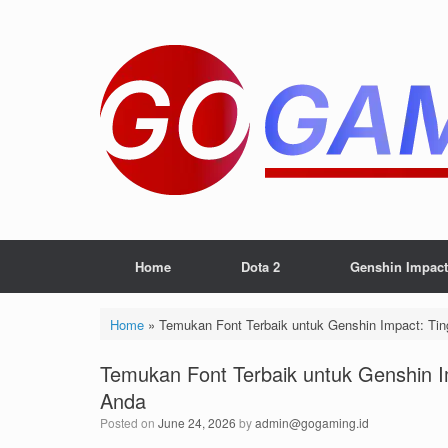
Skip
to
content
Home
Dota 2
Genshin Impact
Home
»
Temukan Font Terbaik untuk Genshin Impact: T
Temukan Font Terbaik untuk Genshin 
Anda
Posted on
June 24, 2026
by
admin@gogaming.id