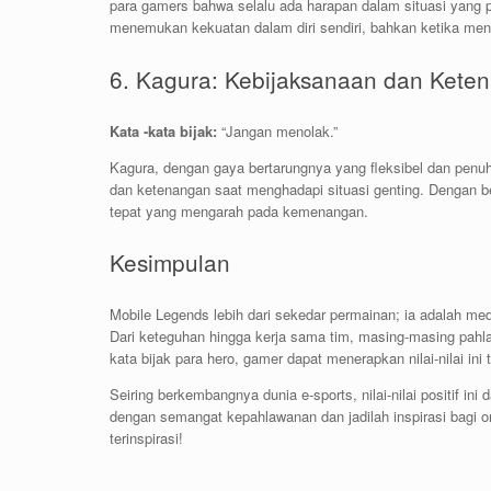
para gamers bahwa selalu ada harapan dalam situasi yang p
menemukan kekuatan dalam diri sendiri, bahkan ketika men
6. Kagura: Kebijaksanaan dan Kete
Kata -kata bijak:
“Jangan menolak.”
Kagura, dengan gaya bertarungnya yang fleksibel dan penu
dan ketenangan saat menghadapi situasi genting. Dengan b
tepat yang mengarah pada kemenangan.
Kesimpulan
Mobile Legends lebih dari sekedar permainan; ia adalah m
Dari keteguhan hingga kerja sama tim, masing-masing pahla
kata bijak para hero, gamer dapat menerapkan nilai-nilai ini
Seiring berkembangnya dunia e-sports, nilai-nilai positif 
dengan semangat kepahlawanan dan jadilah inspirasi bagi ora
terinspirasi!