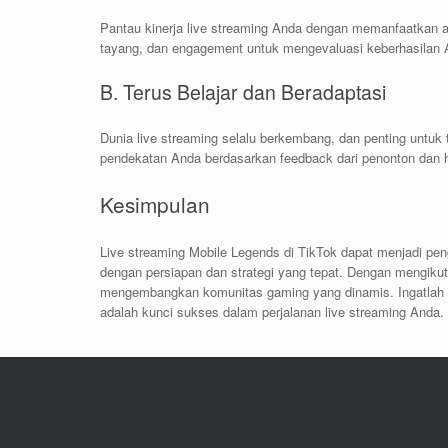
Pantau kinerja live streaming Anda dengan memanfaatkan ana
tayang, dan engagement untuk mengevaluasi keberhasilan 
B. Terus Belajar dan Beradaptasi
Dunia live streaming selalu berkembang, dan penting untuk 
pendekatan Anda berdasarkan feedback dari penonton dan ha
Kesimpulan
Live streaming Mobile Legends di TikTok dapat menjadi pe
dengan persiapan dan strategi yang tepat. Dengan mengikut
mengembangkan komunitas gaming yang dinamis. Ingatlah b
adalah kunci sukses dalam perjalanan live streaming Anda