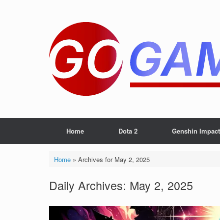
Skip
to
content
Home
Dota 2
Genshin Impact
Home
»
Archives for May 2, 2025
Daily Archives:
May 2, 2025