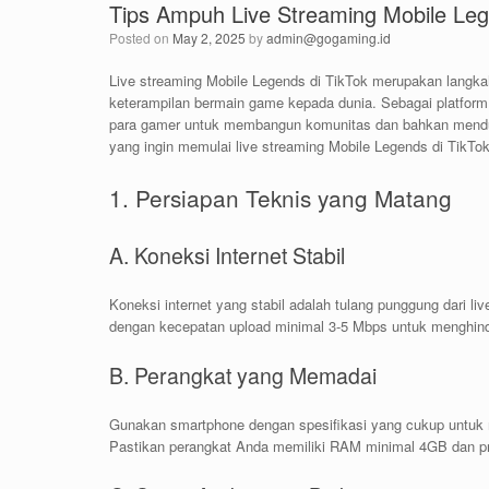
Tips Ampuh Live Streaming Mobile Leg
Posted on
May 2, 2025
by
admin@gogaming.id
Live streaming Mobile Legends di TikTok merupakan lang
keterampilan bermain game kepada dunia. Sebagai platform
para gamer untuk membangun komunitas dan bahkan mendul
yang ingin memulai live streaming Mobile Legends di TikTok
1. Persiapan Teknis yang Matang
A. Koneksi Internet Stabil
Koneksi internet yang stabil adalah tulang punggung dari li
dengan kecepatan upload minimal 3-5 Mbps untuk menghinda
B. Perangkat yang Memadai
Gunakan smartphone dengan spesifikasi yang cukup untuk 
Pastikan perangkat Anda memiliki RAM minimal 4GB dan pro