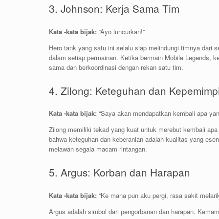
3. Johnson: Kerja Sama Tim
Kata -kata bijak:
“Ayo luncurkan!”
Hero tank yang satu ini selalu siap melindungi timnya dari
dalam setiap permainan. Ketika bermain Mobile Legends, ke
sama dan berkoordinasi dengan rekan satu tim.
4. Zilong: Keteguhan dan Kepemimp
Kata -kata bijak:
“Saya akan mendapatkan kembali apa yang
Zilong memiliki tekad yang kuat untuk merebut kembali ap
bahwa keteguhan dan keberanian adalah kualitas yang ese
melawan segala macam rintangan.
5. Argus: Korban dan Harapan
Kata -kata bijak:
“Ke mana pun aku pergi, rasa sakit melarika
Argus adalah simbol dari pengorbanan dan harapan. Kemam