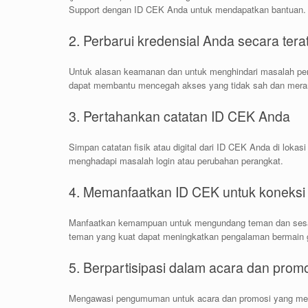
Support dengan ID CEK Anda untuk mendapatkan bantuan.
2. Perbarui kredensial Anda secara tera
Untuk alasan keamanan dan untuk menghindari masalah pemul
dapat membantu mencegah akses yang tidak sah dan meramp
3. Pertahankan catatan ID CEK Anda
Simpan catatan fisik atau digital dari ID CEK Anda di lokas
menghadapi masalah login atau perubahan perangkat.
4. Memanfaatkan ID CEK untuk koneksi 
Manfaatkan kemampuan untuk mengundang teman dan ses
teman yang kuat dapat meningkatkan pengalaman bermain ga
5. Berpartisipasi dalam acara dan prom
Mengawasi pengumuman untuk acara dan promosi yang memer