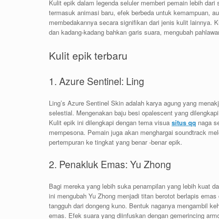
Kulit epik dalam legenda seluler memberi pemain lebih dari 
termasuk animasi baru, efek berbeda untuk kemampuan, aud
membedakannya secara signifikan dari jenis kulit lainnya. 
dan kadang-kadang bahkan garis suara, mengubah pahlawan
Kulit epik terbaru
1. Azure Sentinel: Ling
Ling’s Azure Sentinel Skin adalah karya agung yang mena
selestial. Mengenakan baju besi opalescent yang dilengkapi
Kulit epik ini dilengkapi dengan tema visua
situs qq
naga se
mempesona. Pemain juga akan menghargai soundtrack melod
pertempuran ke tingkat yang benar -benar epik.
2. Penakluk Emas: Yu Zhong
Bagi mereka yang lebih suka penampilan yang lebih kuat da
ini mengubah Yu Zhong menjadi titan berotot berlapis ema
tangguh dari dongeng kuno. Bentuk naganya mengambil kehi
emas. Efek suara yang diinfuskan dengan gemerincing arm