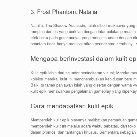
3. Frost Phantom: Natalia
Natalia, The Shadow Assassin, telah diberi makeover yang
ramping dan es yang berkilau dengan latar belakang musi
efek beku pada gerakannya, yang mengiris udara dengan din
phantom tidak hanya meningkatkan pendekatan sembunyi -se
Mengapa berinvestasi dalam kulit ep
Kulit epik lebih dari sekadar peningkatan visual; Mereka m
koleksi mereka, kulit ini menghembuskan kehidupan baru me
Baik itu tarian pahlawan bilah yang disertai dengan warna -
kulit epik menawarkan pengalaman gameplay yang diperkay
Cara mendapatkan kulit epik
Memperoleh kulit epik biasanya melibatkan perpaduan game
memperoleh kulit ini melalui acara waktu terbatas, dari tok
dalam promosi dan tantangan khusus. Sementara sebagian b