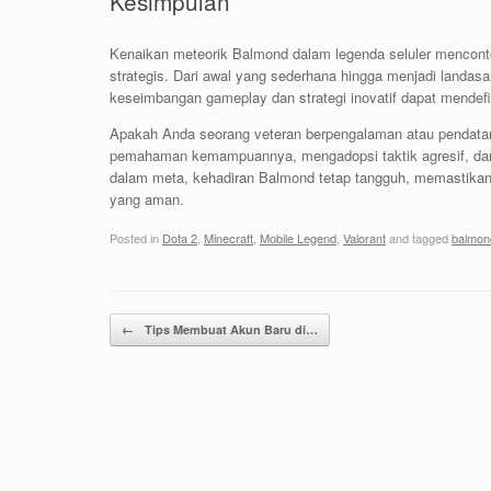
Kesimpulan
Kenaikan meteorik Balmond dalam legenda seluler mencont
strategis. Dari awal yang sederhana hingga menjadi landas
keseimbangan gameplay dan strategi inovatif dapat mendefi
Apakah Anda seorang veteran berpengalaman atau pendata
pemahaman kemampuannya, mengadopsi taktik agresif, dan
dalam meta, kehadiran Balmond tetap tangguh, memastikan
yang aman.
Posted in
Dota 2
,
Minecraft
,
Mobile Legend
,
Valorant
and tagged
balmon
Post navigation
←
Tips Membuat Akun Baru di…